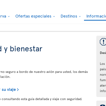
erva
Ofertas especiales
Destinos
Informaci
 y bienestar
Des
Los
paí
orno seguro a bordo de nuestro avión para usted, los demás
nor
lación.
fum
ater
 su viaje
inf
 consultando esta guía detallada y viaje con seguridad.