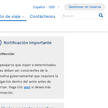
Gestionar mi reserva
Español -
USD
ón de viaje
Contáctenos
ü
Notificación importante
infección
 pasajeros que viajen a determinados
ses deben ser conscientes de la
mativa gubernamental que requiere la
igación dentro del avión antes de
rizar. Haga clic
aquí
si desea más
ormación.