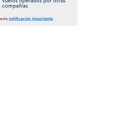
Vuelos operados por otras
compañías
 esta
notificación importante
.