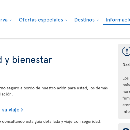
erva
Ofertas especiales
Destinos
Informaci
 y bienestar
Des
Los
paí
orno seguro a bordo de nuestro avión para usted, los demás
nor
lación.
fum
ater
 su viaje
inf
 consultando esta guía detallada y viaje con seguridad.