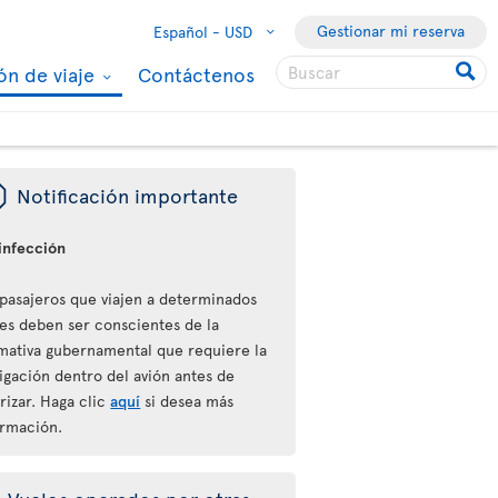
Gestionar mi reserva
Español -
USD
ón de viaje
Contáctenos
ü
Notificación importante
infección
 pasajeros que viajen a determinados
ses deben ser conscientes de la
mativa gubernamental que requiere la
igación dentro del avión antes de
rizar. Haga clic
aquí
si desea más
ormación.