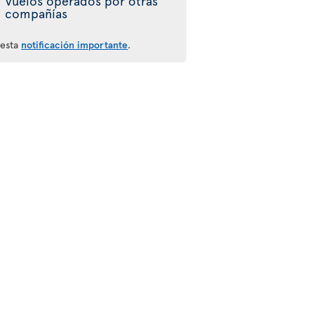
Vuelos operados por otras
compañías
 esta
notificación importante
.