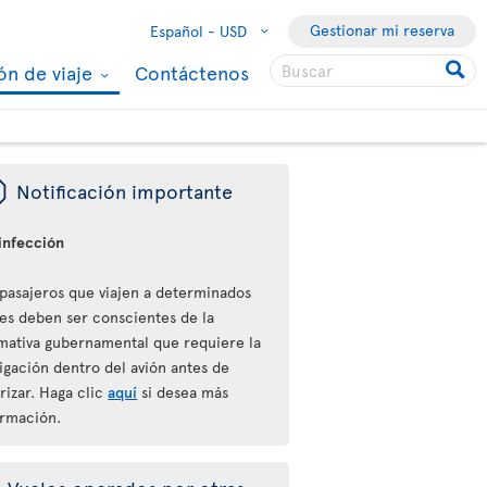
Gestionar mi reserva
Español -
USD
ón de viaje
Contáctenos
ü
Notificación importante
infección
 pasajeros que viajen a determinados
ses deben ser conscientes de la
mativa gubernamental que requiere la
igación dentro del avión antes de
rizar. Haga clic
aquí
si desea más
ormación.