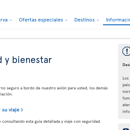
erva
Ofertas especiales
Destinos
Informaci
 y bienestar
Des
Los
paí
orno seguro a bordo de nuestro avión para usted, los demás
nor
lación.
fum
ater
 su viaje
inf
 consultando esta guía detallada y viaje con seguridad.