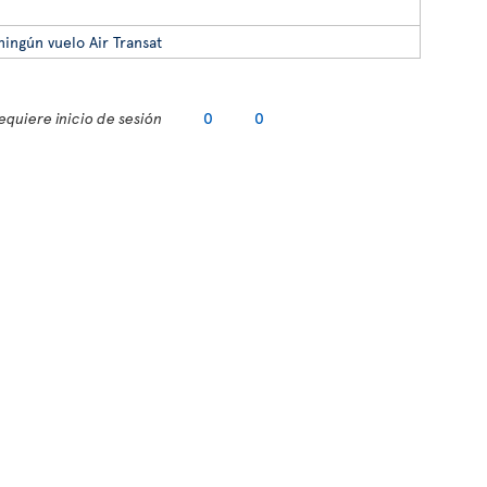
ningún vuelo Air Transat
equiere inicio de sesión
0
0