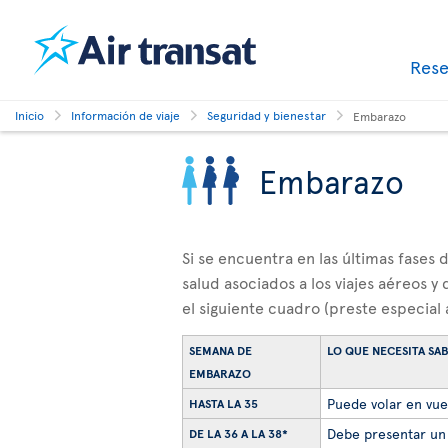
Res
Inicio
Información de viaje
Seguridad y bienestar
Embarazo
Embarazo
Si se encuentra en las últimas fases
salud asociados a los viajes aéreos 
el siguiente cuadro (preste especial 
SEMANA DE
LO QUE NECESITA SA
EMBARAZO
Puede volar en vuel
HASTA LA 35
Debe presentar un 
DE LA 36 A LA 38*