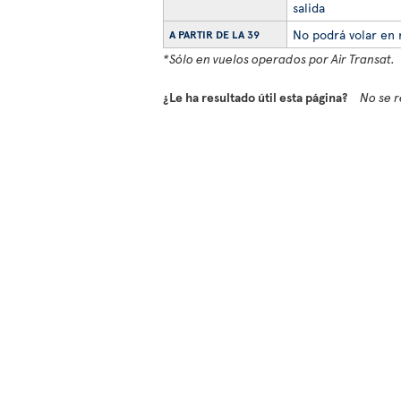
salida
No podrá volar en 
A PARTIR DE LA 39
*Sólo en vuelos operados por Air Transat.
¿Le ha resultado útil esta página?
No se r