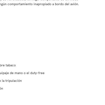
ingún comportamiento inapropiado a bordo del avión.
bre tabaco
uipaje de mano o el duty-free
 la tripulación
ión