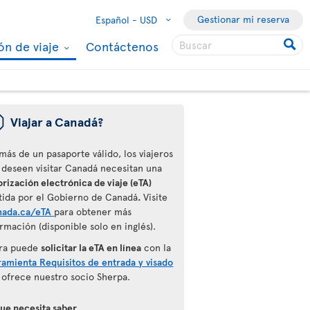
Gestionar mi reserva
Español -
USD
ón de viaje
Contáctenos
ü
Viajar a Canadá?
más de un pasaporte válido, los viajeros
 deseen visitar Canadá necesitan una
rización electrónica de viaje (eTA)
tida por el Gobierno de Canadá
.
Visite
nada.ca/eTA
para obtener más
rmación (disponible solo en inglés).
ra puede
solicitar la eTA en línea
con la
ramienta Requisitos de entrada y visado
 ofrece nuestro socio Sherpa.
que necesita saber