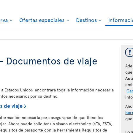
erva
Ofertas especiales
Destinos
Informaci
- Documentos de viaje
Ade
que
Auto
emi
 o a Estados Unidos, encontrará toda la información necesaria
Ca
tos necesarios por su destino.
info
 de viaje
Aho
her
información necesaria para asegurarse de que tiene los
que
ar. Ahora puede solicitar un visado electrónico (eTA, ESTA,
requisitos de pasaporte con la herramienta Requisitos de
Lo 