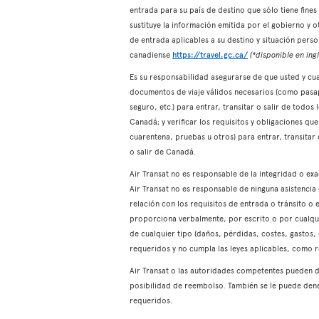
entrada para su país de destino que sólo tiene fin
sustituye la información emitida por el gobierno y 
de entrada aplicables a su destino y situación pers
canadiense
https://travel.gc.ca/
(*disponible en ingl
Es su responsabilidad asegurarse de que usted y cual
documentos de viaje válidos necesarios (como pasapo
seguro, etc.) para entrar, transitar o salir de todos
Canadá; y verificar los requisitos y obligaciones q
cuarentena, pruebas u otros) para entrar, transitar 
o salir de Canadá.
Air Transat no es responsable de la integridad o e
Air Transat no es responsable de ninguna asistenci
relación con los requisitos de entrada o tránsito o e
proporciona verbalmente, por escrito o por cualqui
de cualquier tipo (daños, pérdidas, costes, gastos,
requeridos y no cumpla las leyes aplicables, como 
Air Transat o las autoridades competentes pueden d
posibilidad de reembolso. También se le puede dene
requeridos.