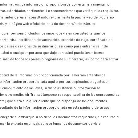
es informativos. La información proporcionada por esta herramienta no
otras autoridades pertinentes. Le recomendamos que verifique los requisitos
onal antes de viajar consultando regularmente la página web del gobierno
és)
y la página web oficial del país de destino y/o de tránsito.
quier persona (incluidos los niños) que viajen con usted tengan los
rte, visa, certificado de vacunación, exención de viaje, certificado de
 los países o regiones de su itinerario, así como para entrar o salir de
ue usted o cualquier persona que viaje con usted pueda tener (como
o salir de todos los países o regiones de su itinerario, así como para entrar
xactitud de la información proporcionada por la herramienta Sherpa.
a o información proporcionada aquí o por sus empleados o agentes en
l cumplimiento de las leyes, si dicha asistencia o información se
er otro medio. Air Transat tampoco se responsabiliza de las consecuencias
 etc.) que sufra cualquier cliente que no disponga de los documentos
resultado de la información proporcionada en esta página o de su uso.
enegarle el embarque si no tiene los documentos requeridos, sin recurso ni
gar la entrada en un país aunque tenga los documentos de viaje