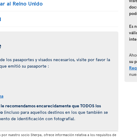
visi
ar al Reino Unido
doc
podr
d
Es 
váli
int
e
Aho
 los pasaportes y visados necesarios, visite por favor la
su 
 que emitió su pasaporte :
Requ
nue
na
,
le recomendamos encarecidamente que TODOS los
do
(incluso para aquellos destinos en los que también se
to de identificación con fotografía).
por nuestro socio Sherpa, ofrece información relativa a los requisitos de