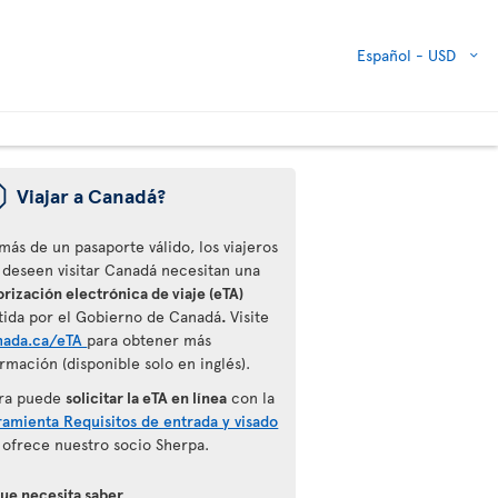
Español -
USD
ü
Viajar a Canadá?
más de un pasaporte válido, los viajeros
 deseen visitar Canadá necesitan una
rización electrónica de viaje (eTA)
tida por el Gobierno de Canadá
.
Visite
nada.ca/eTA
para obtener más
rmación (disponible solo en inglés).
ra puede
solicitar la eTA en línea
con la
ramienta Requisitos de entrada y visado
 ofrece nuestro socio Sherpa.
que necesita saber