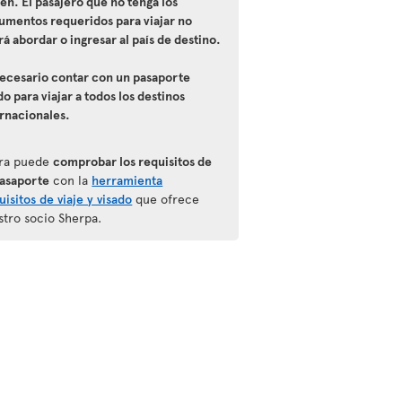
ten. El pasajero que no tenga los
umentos requeridos para viajar no
á abordar o ingresar al país de destino.
necesario contar con un pasaporte
do para viajar a todos los destinos
ernacionales.
ra puede
comprobar los requisitos de
pasaporte
con la
herramienta
isitos de viaje y visado
que ofrece
stro socio Sherpa.