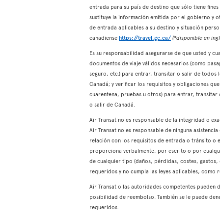
entrada para su país de destino que sólo tiene fin
sustituye la información emitida por el gobierno y 
de entrada aplicables a su destino y situación pers
canadiense
https://travel.gc.ca/
(*disponible en ingl
Es su responsabilidad asegurarse de que usted y cual
documentos de viaje válidos necesarios (como pasapo
seguro, etc.) para entrar, transitar o salir de todos
Canadá; y verificar los requisitos y obligaciones q
cuarentena, pruebas u otros) para entrar, transitar 
o salir de Canadá.
Air Transat no es responsable de la integridad o e
Air Transat no es responsable de ninguna asistenci
relación con los requisitos de entrada o tránsito o e
proporciona verbalmente, por escrito o por cualqui
de cualquier tipo (daños, pérdidas, costes, gastos,
requeridos y no cumpla las leyes aplicables, como 
Air Transat o las autoridades competentes pueden d
posibilidad de reembolso. También se le puede dene
requeridos.