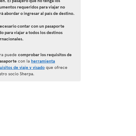
ten. El pasajero que no tenga los
umentos requeridos para viajar no
á abordar o ingresar al país de destino.
necesario contar con un pasaporte
do para viajar a todos los destinos
ernacionales.
ra puede
comprobar los requisitos de
pasaporte
con la
herramienta
isitos de viaje y visado
que ofrece
stro socio Sherpa.