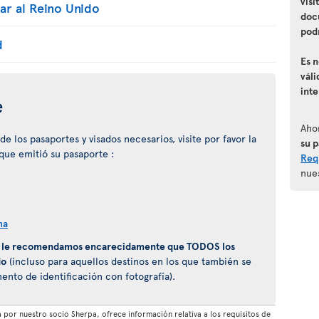
visi
ar al Reino Unido
doc
podr
d
Es 
váli
int
e
Aho
 los pasaportes y visados necesarios, visite por favor la
su 
 que emitió su pasaporte :
Requ
nue
na
,
le recomendamos encarecidamente que TODOS los
do
(incluso para aquellos destinos en los que también se
to de identificación con fotografía).
por nuestro socio Sherpa, ofrece información relativa a los requisitos de