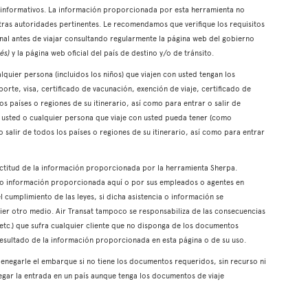
es informativos. La información proporcionada por esta herramienta no
otras autoridades pertinentes. Le recomendamos que verifique los requisitos
onal antes de viajar consultando regularmente la página web del gobierno
és)
y la página web oficial del país de destino y/o de tránsito.
quier persona (incluidos los niños) que viajen con usted tengan los
rte, visa, certificado de vacunación, exención de viaje, certificado de
 los países o regiones de su itinerario, así como para entrar o salir de
ue usted o cualquier persona que viaje con usted pueda tener (como
o salir de todos los países o regiones de su itinerario, así como para entrar
xactitud de la información proporcionada por la herramienta Sherpa.
a o información proporcionada aquí o por sus empleados o agentes en
l cumplimiento de las leyes, si dicha asistencia o información se
er otro medio. Air Transat tampoco se responsabiliza de las consecuencias
 etc.) que sufra cualquier cliente que no disponga de los documentos
resultado de la información proporcionada en esta página o de su uso.
enegarle el embarque si no tiene los documentos requeridos, sin recurso ni
gar la entrada en un país aunque tenga los documentos de viaje