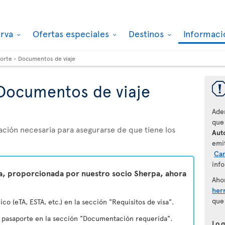
erva
Ofertas especiales
Destinos
Informaci
orte - Documentos de viaje
Documentos de viaje
Ade
que
ación necesaria para asegurarse de que tiene los
Auto
emi
Ca
info
ta, proporcionada por nuestro socio Sherpa, ahora
Aho
her
que
ico (eTA, ESTA, etc.) en la sección "Requisitos de visa".
u pasaporte en la sección "Documentación requerida".
Lo 