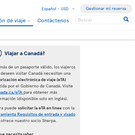
Gestionar mi reserva
Español -
USD
ón de viaje
Contáctenos
ü
Viajar a Canadá?
más de un pasaporte válido, los viajeros
 deseen visitar Canadá necesitan una
rización electrónica de viaje (eTA)
tida por el Gobierno de Canadá
.
Visite
nada.ca/eTA
para obtener más
rmación (disponible solo en inglés).
ra puede
solicitar la eTA en línea
con la
ramienta Requisitos de entrada y visado
 ofrece nuestro socio Sherpa.
que necesita saber