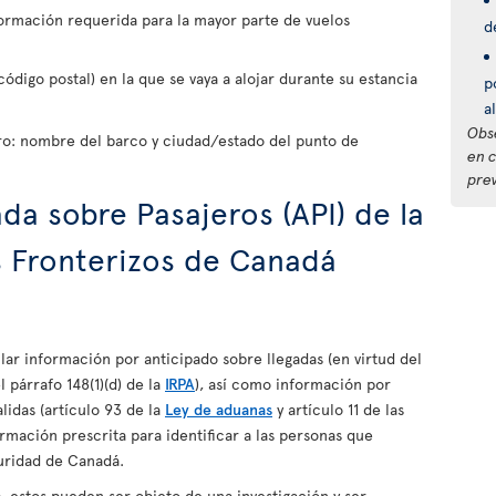
formación requerida para la mayor parte de vuelos
d
ódigo postal) en la que se vaya a alojar durante su estancia
p
a
Obs
ro: nombre del barco y ciudad/estado del punto de
en 
prev
da sobre Pasajeros (API) de la
s Fronterizos de Canadá
ar información por anticipado sobre llegadas (en virtud del
l párrafo 148(1)(d) de la
IRPA
), así como información por
alidas (artículo 93 de la
Ley de aduanas
y artículo 11 de las
formación prescrita para identificar a las personas que
uridad de Canadá.
á
, estos pueden ser objeto de una investigación y ser