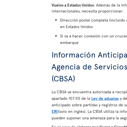
Vuelos a Estados Unidos
: Además de la in
internacionales, necesita proporcionar:
Dirección postal completa (incluido c
en Estados Unidos
Si va a hacer conexión con un cruce
embarque
Información Anticipa
Agencia de Servicio
(CBSA)
La CBSA se encuentra autorizada a recopil
apartado 107.1(1) de la
Ley de aduanas
y de
anticipado sobre partidas y registros de s
EIR
)(solo en inglés). La CBSA utiliza la in
pueden suponer una amenaza para la seg
En el caso de
viajeros que llegan a Canad