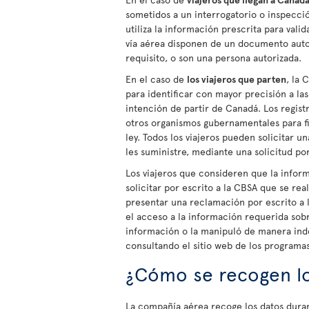
sometidos a un interrogatorio o inspecci
utiliza la información prescrita para valid
vía aérea disponen de un documento auto
requisito, o son una persona autorizada.
En el caso de
los viajeros que parten
, la 
para identificar con mayor precisión a las
intención de partir de Canadá. Los regis
otros organismos gubernamentales para fin
ley. Todos los viajeros pueden solicitar u
les suministre, mediante una solicitud por
Los viajeros que consideren que la infor
solicitar por escrito a la CBSA que se re
presentar una reclamación por escrito a 
el acceso a la información requerida sobr
información o la manipuló de manera ind
consultando el sitio web de los programa
¿Cómo se recogen lo
La compañía aérea recoge los datos duran