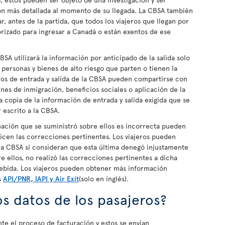
ón más detallada al momento de su llegada. La CBSA también
ar, antes de la partida, que todos los viajeros que llegan por
rizado para ingresar a Canadá o están exentos de ese
CBSA utilizará la información por anticipado de la salida solo
 personas y bienes de alto riesgo que parten o tienen la
tros de entrada y salida de la CBSA pueden compartirse con
es de inmigración, beneficios sociales o aplicación de la
na copia de la información de entrada y salida exigida que se
 escrito a la CBSA.
mación que se suministró sobre ellos es incorrecta pueden
alicen las correcciones pertinentes. Los viajeros pueden
la CBSA si consideran que esta última denegó injustamente
e ellos, no realizó las correcciones pertinentes a dicha
ebida. Los viajeros pueden obtener más información
s
API/PNR, IAPI y Air Exit
(solo en inglés).
s datos de los pasajeros?
te el proceso de facturación y estos se envían