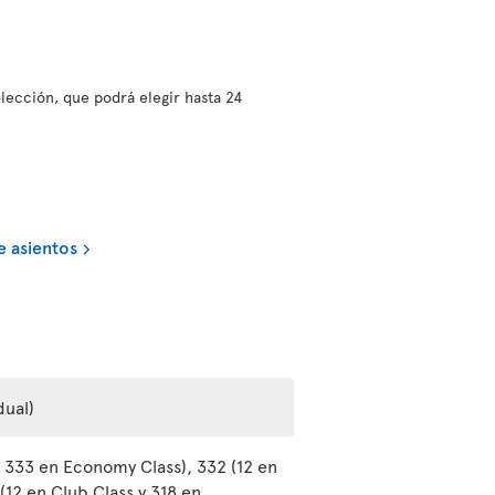
lección, que podrá elegir hasta 24
e asientos
dual)
y 333 en Economy Class), 332 (12 en
12 en Club Class y 318 en