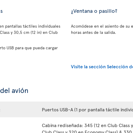
es
¿Ventana o pasillo?
n pantallas táctiles individuales
Acomódese en el asiento de su e
lass y 30,5 cm (12 in) en Club
horas antes de la salida.
rto USB para que pueda cargar
Visite la sección Selección d
 del avión
:
Puertos USB-A (1 por pantalla táctile indivi
Cabina rediseñada: 345 (12 en Club Class 
Club Class y 320 en Economy Class) & 330 (