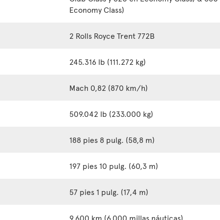
Economy Class)
2 Rolls Royce Trent 772B
245.316 lb (111.272 kg)
Mach 0,82 (870 km/h)
509.042 lb (233.000 kg)
188 pies 8 pulg. (58,8 m)
197 pies 10 pulg. (60,3 m)
57 pies 1 pulg. (17,4 m)
9.600 km (6.000 millas náuticas)