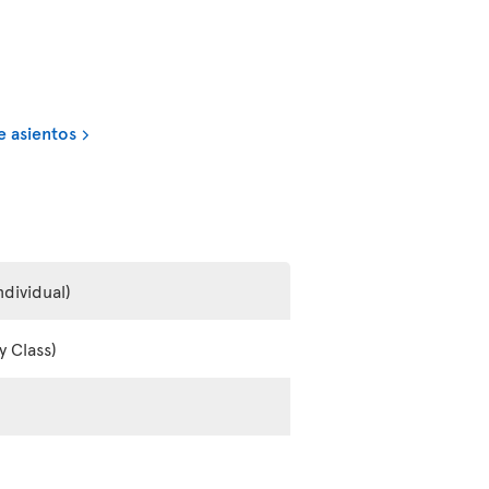
e asientos
ndividual)
y Class)