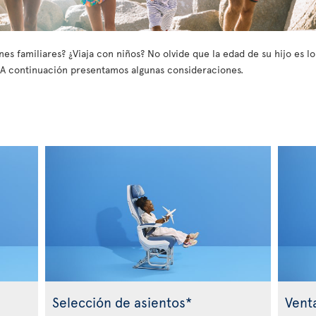
es familiares? ¿Viaja con niños? No olvide que la edad de su hijo es l
d. A continuación presentamos algunas consideraciones.
s
Selección de asientos*
Vent