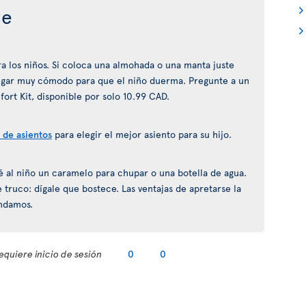
je
ra los niños. Si coloca una almohada o una manta juste
lugar muy cómodo para que el niño duerma. Pregunte a un
fort Kit, disponible por solo 10.99 CAD.
 de asientos
para elegir el mejor asiento para su hijo.
dé al niño un caramelo para chupar o una botella de agua.
e truco: dígale que bostece. Las ventajas de apretarse la
endamos.
equiere inicio de sesión
0
0