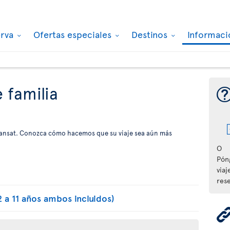
erva
Ofertas especiales
Destinos
Informaci
e familia
Transat. Conozca cómo hacemos que su viaje sea aún más
O
Pón
viaj
rese
2 a 11 años ambos incluidos)