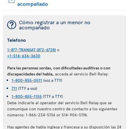
acompañado
¯
Cómo registrar a un menor no
acompañado
Telefono
1-877-TRANSAT (872-6728)
o
+1-514-636-3630
Para las personas sordas, con dificultades auditivas o con
discapacidades del habla,
acceda al servicio Bell Relay:
1-800-855-0511
(voz a TTY)
711
(TTY a voz)
1-800-855-1155
(TTY a TTY)
Debe indicarle al operador del servicio Bell Relay que se
comunique con nuestro centro de contacto a los siguientes
números: 1-866-234-5136 or 514-906-5196.
Hay agentes de habla inglesa y francesa a su disposición las 24