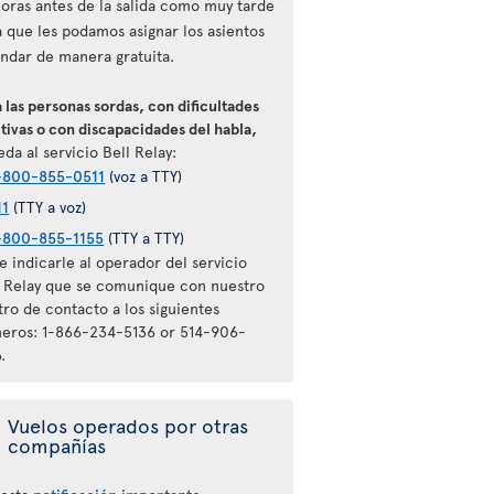
horas antes de la salida como muy tarde
a que les podamos asignar los asientos
ándar de manera gratuita.
 las personas sordas, con dificultades
tivas o con discapacidades del habla,
da al servicio Bell Relay:
-800-855-0511
(voz a TTY)
11
(TTY a voz)
-800-855-1155
(TTY a TTY)
 indicarle al operador del servicio
l Relay que se comunique con nuestro
tro de contacto a los siguientes
eros: 1-866-234-5136 or 514-906-
.
Vuelos operados por otras
compañías