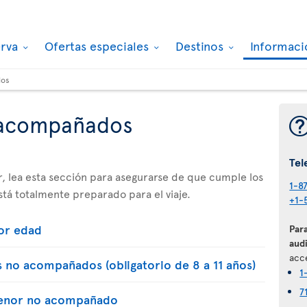
erva
Ofertas especiales
Destinos
Informaci
dos
 acompañados
Tel
tor, lea esta sección para asegurarse de que cumple los
1-8
está totalmente preparado para el viaje.
+1-
or edad
Para
audi
acce
 no acompañados (obligatorio de 8 a 11 años)
1
7
 menor no acompañado