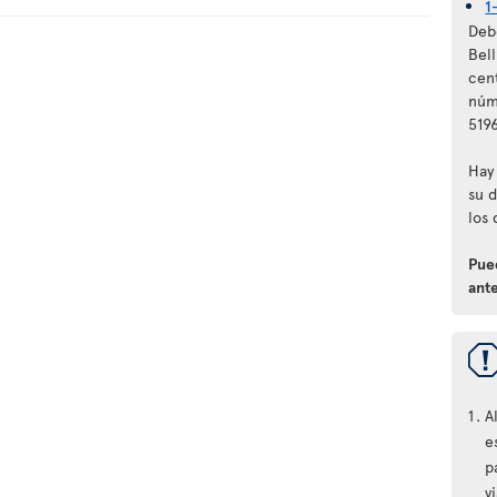
1
Debe
Bel
cen
núm
5196
Hay 
su d
los 
Pued
ante
A
e
p
v