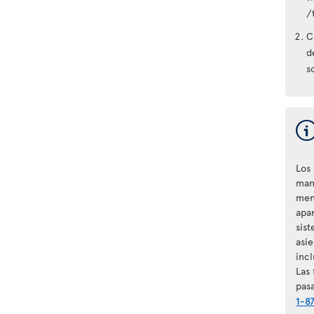
/
C
d
s
Los
man
men
apa
sis
asie
inc
Las 
pas
1-8