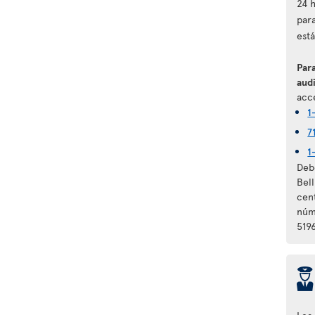
24 
par
est
Para
audi
acce
1
7
1
Debe
Bel
cen
núm
5196
þ