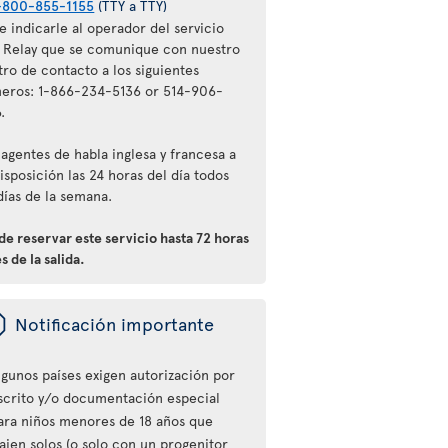
-800-855-1155
(TTY a TTY)
 indicarle al operador del servicio
l Relay que se comunique con nuestro
tro de contacto a los siguientes
eros: 1-866-234-5136 or 514-906-
.
agentes de habla inglesa y francesa a
isposición las 24 horas del día todos
días de la semana.
e reservar este servicio hasta 72 horas
s de la salida.
ü
Notificación importante
lgunos países exigen autorización por
scrito y/o documentación especial
ara niños menores de 18 años que
iajen solos (o solo con un progenitor