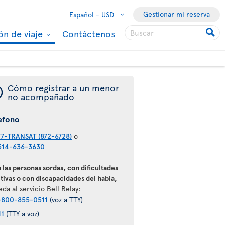
Gestionar mi reserva
Español -
USD
ón de viaje
Contáctenos
¯
Cómo registrar a un menor
no acompañado
efono
77-TRANSAT (872-6728)
o
514-636-3630
 las personas sordas, con dificultades
tivas o con discapacidades del habla,
da al servicio Bell Relay:
-800-855-0511
(voz a TTY)
11
(TTY a voz)