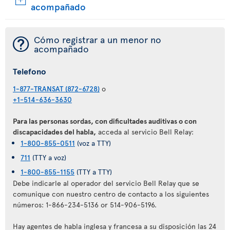
acompañado
¯
Cómo registrar a un menor no
acompañado
Telefono
1-877-TRANSAT (872-6728)
o
+1-514-636-3630
Para las personas sordas, con dificultades auditivas o con
discapacidades del habla,
acceda al servicio Bell Relay:
1-800-855-0511
(voz a TTY)
711
(TTY a voz)
1-800-855-1155
(TTY a TTY)
Debe indicarle al operador del servicio Bell Relay que se
comunique con nuestro centro de contacto a los siguientes
números: 1-866-234-5136 or 514-906-5196.
Hay agentes de habla inglesa y francesa a su disposición las 24