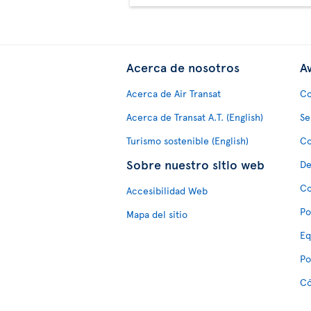
Acerca de nosotros
Av
Acerca de Air Transat
Co
Acerca de Transat A.T. (English)
Se
Turismo sostenible (English)
Co
Sobre nuestro sitio web
De
Co
Accesibilidad Web
Po
Mapa del sitio
Eq
Po
Có