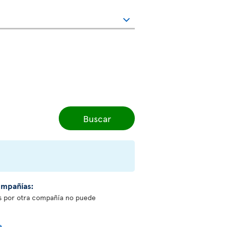
Buscar
ompañías:
os por otra compañía no puede
e
.