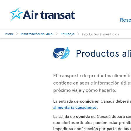
Res
Inicio
Información de viaje
Equipaje
Productos alimenticios
Productos al
El transporte de productos alimentici
contiene enlaces e información útiles
próximo viaje y cómo hacerlo.
La entrada de
comida
en Canadá deberá s
alimentaria canadiense
.
La salida de
comida
de Canadá deberá ser 
que ciertos artículos pueden estar prohibi
impedir su confiscación por parte de la