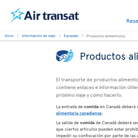
Res
Inicio
Información de viaje
Equipaje
Productos alimenticios
Productos al
El transporte de productos alimentici
contiene enlaces e información útiles
próximo viaje y cómo hacerlo.
La entrada de
comida
en Canadá deberá s
alimentaria canadiense
.
La salida de
comida
de Canadá deberá ser 
que ciertos artículos pueden estar prohibi
impedir su confiscación por parte de la