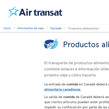
Inicio
Información de viaje
Equipaje
Productos alimenticios
Productos al
El transporte de productos alimentici
contiene enlaces e información útiles
próximo viaje y cómo hacerlo.
La entrada de
comida
en Canadá deberá s
alimentaria canadiense
.
La salida de
comida
de Canadá deberá ser 
que ciertos artículos pueden estar prohibi
impedir su confiscación por parte de la