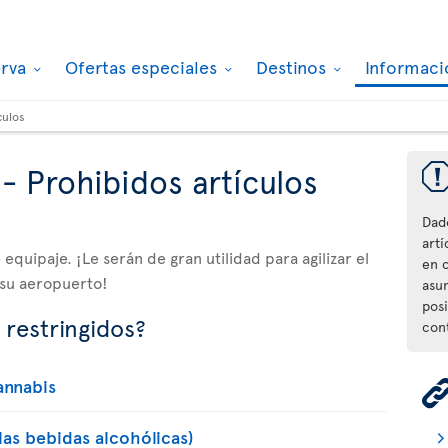
erva
Ofertas especiales
Destinos
Informaci
culos
- Prohibidos artículos
Dad
artí
equipaje. ¡Le serán de gran utilidad para agilizar el
en 
 su aeropuerto!
asu
posi
 restringidos?
con
annabis
 las bebidas alcohólicas)