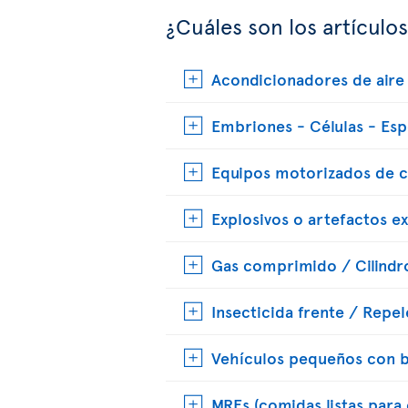
¿Cuáles son los artículo
Acondicionadores de aire 
Embriones - Células - Es
Equipos motorizados de 
Explosivos o artefactos e
Gas comprimido / Cilindr
Insecticida frente / Repe
Vehículos pequeños con ba
MREs (comidas listas para