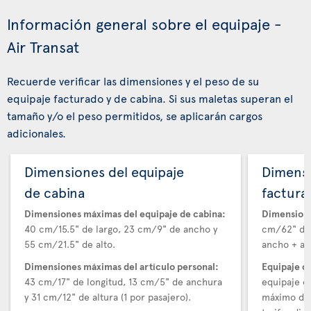
Información general sobre el equipaje -
Air Transat
Recuerde verificar las dimensiones y el peso de su
equipaje facturado y de cabina. Si sus maletas superan el
tamaño y/o el peso permitidos, se aplicarán cargos
adicionales.
Dimensiones del equipaje
Dimensi
de cabina
factura
Dimensiones máximas del equipaje de cabina:
Dimensione
40 cm/15.5" de largo, 23 cm/9" de ancho y
cm/62" de 
55 cm/21.5" de alto.
ancho + alt
Dimensiones máximas del artículo personal:
Equipaje d
43 cm/17" de longitud, 13 cm/5" de anchura
equipaje e
y 31 cm/12" de altura (1 por pasajero).
máximo de 