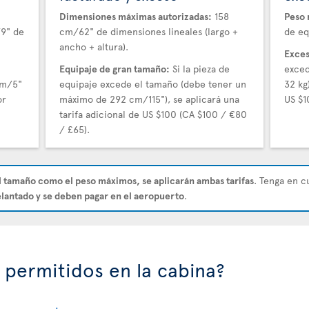
Dimensiones máximas autorizadas:
158
Peso 
/9" de
cm/62" de dimensiones lineales (largo +
de eq
ancho + altura).
Exces
Equipaje de gran tamaño:
Si la pieza de
exced
cm/5"
equipaje excede el tamaño (debe tener un
32 kg
or
máximo de 292 cm/115"), se aplicará una
US $1
tarifa adicional de US $100 (CA $100 / €80
/ £65).
l tamaño como el peso máximos, se aplicarán ambas tarifas
. Tenga en c
lantado y se deben pagar en el aeropuerto
.
 permitidos en la cabina?