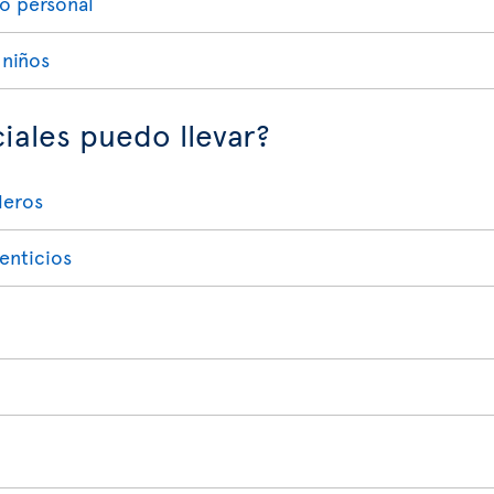
lo personal
 niños
iales puedo llevar?
deros
enticios