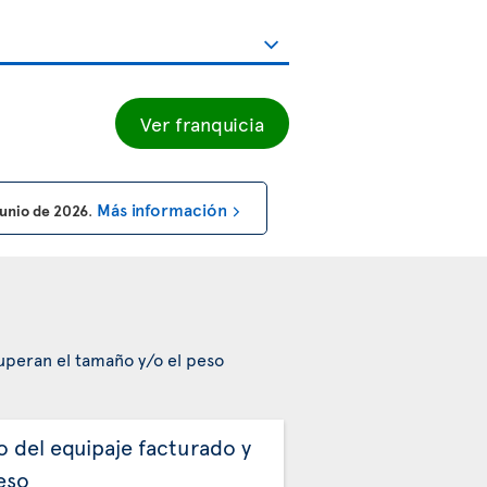
Ver franquicia
Más información
 junio de 2026
.
superan el tamaño y/o el peso
o del equipaje facturado y
eso