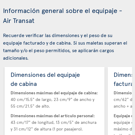
Información general sobre el equipaje -
Air Transat
Recuerde verificar las dimensiones y el peso de su
equipaje facturado y de cabina. Si sus maletas superan el
tamaño y/o el peso permitidos, se aplicarán cargos
adicionales.
Dimensiones del equipaje
Dimensi
de cabina
factura
Dimensiones máximas del equipaje de cabina:
Dimensione
40 cm/15.5" de largo, 23 cm/9" de ancho y
cm/62" de 
55 cm/21.5" de alto.
ancho + alt
Dimensiones máximas del artículo personal:
Equipaje d
43 cm/17" de longitud, 13 cm/5" de anchura
equipaje e
y 31 cm/12" de altura (1 por pasajero).
máximo de 