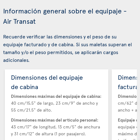
Información general sobre el equipaje -
Air Transat
Recuerde verificar las dimensiones y el peso de su
equipaje facturado y de cabina. Si sus maletas superan el
tamaño y/o el peso permitidos, se aplicarán cargos
adicionales.
Dimensiones del equipaje
Dimensi
de cabina
factura
Dimensiones máximas del equipaje de cabina:
Dimensione
40 cm/15.5" de largo, 23 cm/9" de ancho y
cm/62" de 
55 cm/21.5" de alto.
ancho + alt
Dimensiones máximas del artículo personal:
Equipaje d
43 cm/17" de longitud, 13 cm/5" de anchura
equipaje e
y 31 cm/12" de altura (1 por pasajero).
máximo de 