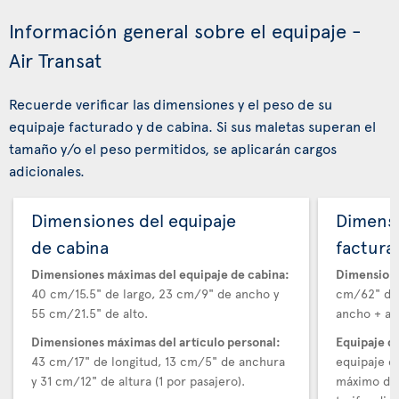
Información general sobre el equipaje -
Air Transat
Recuerde verificar las dimensiones y el peso de su
equipaje facturado y de cabina. Si sus maletas superan el
tamaño y/o el peso permitidos, se aplicarán cargos
adicionales.
Dimensiones del equipaje
Dimensi
de cabina
factura
Dimensiones máximas del equipaje de cabina:
Dimensione
40 cm/15.5" de largo, 23 cm/9" de ancho y
cm/62" de 
55 cm/21.5" de alto.
ancho + alt
Dimensiones máximas del artículo personal:
Equipaje d
43 cm/17" de longitud, 13 cm/5" de anchura
equipaje e
y 31 cm/12" de altura (1 por pasajero).
máximo de 