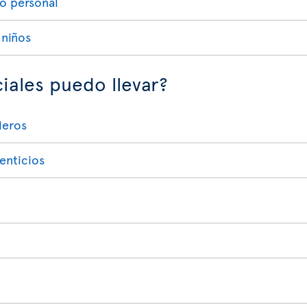
lo personal
 niños
iales puedo llevar?
deros
enticios