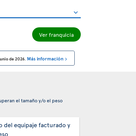
Ver franquicia
Más información
 junio de 2026
.
superan el tamaño y/o el peso
o del equipaje facturado y
eso