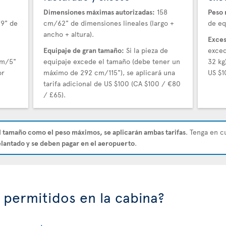
Dimensiones máximas autorizadas:
158
Peso 
/9" de
cm/62" de dimensiones lineales (largo +
de eq
ancho + altura).
Exces
Equipaje de gran tamaño:
Si la pieza de
exced
cm/5"
equipaje excede el tamaño (debe tener un
32 kg
or
máximo de 292 cm/115"), se aplicará una
US $1
tarifa adicional de US $100 (CA $100 / €80
/ £65).
l tamaño como el peso máximos, se aplicarán ambas tarifas
. Tenga en c
lantado y se deben pagar en el aeropuerto
.
 permitidos en la cabina?