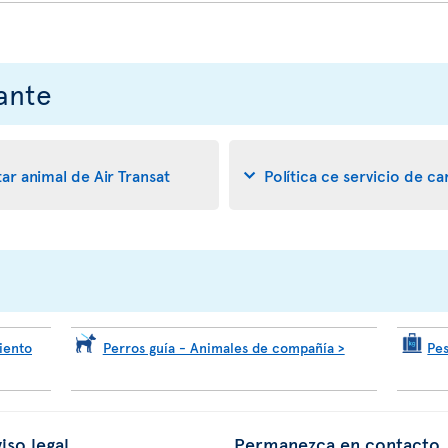
ante
ar animal de Air Transat
Política ce servicio de c
iento
Perros guía - Animales de compañía >
Pe
iso legal
Permanezca en contacto