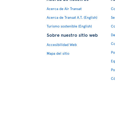
Acerca de Air Transat
Co
Acerca de Transat A.T. (English)
Se
Turismo sostenible (English)
Co
Sobre nuestro sitio web
De
Co
Accesibilidad Web
Po
Mapa del sitio
Eq
Po
Có