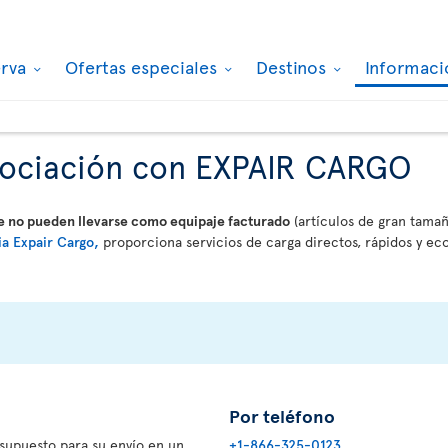
erva
Ofertas especiales
Destinos
Informaci
asociación con EXPAIR CARGO
ue no pueden llevarse como equipaje facturado
(artículos de gran tama
ia Expair Cargo,
proporciona servicios de carga directos, rápidos y e
Por teléfono
supuesto para su envío en un
+1-866-325-0123