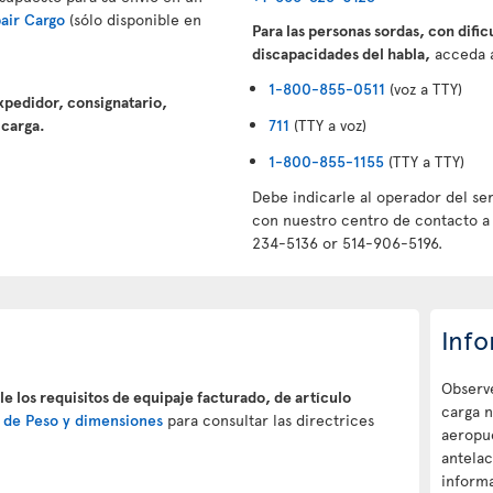
pair Cargo
(sólo disponible en
Para las personas sordas, con dific
discapacidades del habla,
acceda al
1-800-855-0511
(voz a TTY)
expedidor, consignatario,
 carga.
711
(TTY a voz)
1-800-855-1155
(TTY a TTY)
Debe indicarle al operador del se
con nuestro centro de contacto a 
234-5136 or 514-906-5196.
Info
Observe
le los requisitos de equipaje facturado, de artículo
carga n
n de Peso y dimensiones
para consultar las directrices
aeropu
antelac
informa