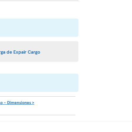
arga de Expair Cargo
so - Dimensiones
>