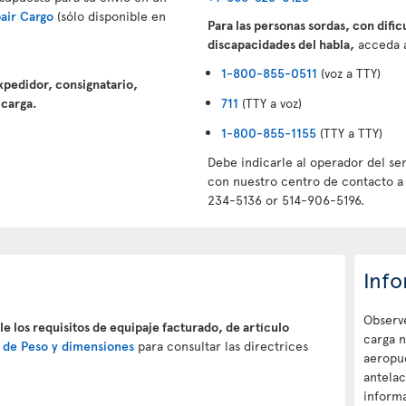
pair Cargo
(sólo disponible en
Para las personas sordas, con dific
discapacidades del habla,
acceda al
1-800-855-0511
(voz a TTY)
expedidor, consignatario,
 carga.
711
(TTY a voz)
1-800-855-1155
(TTY a TTY)
Debe indicarle al operador del se
con nuestro centro de contacto a 
234-5136 or 514-906-5196.
Info
Observe
le los requisitos de equipaje facturado, de artículo
carga n
n de Peso y dimensiones
para consultar las directrices
aeropu
antelac
informa