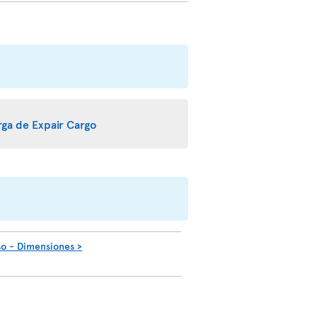
arga de Expair Cargo
so - Dimensiones
>