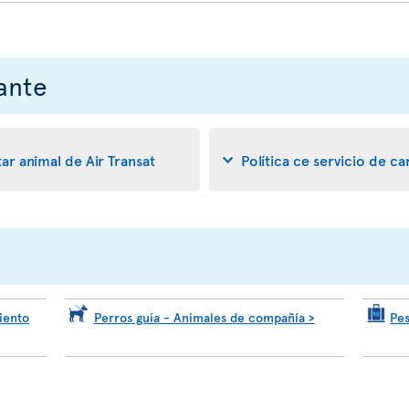
ante
ar animal de Air Transat
Política ce servicio de c
iento
Perros guía - Animales de compañía >
Pe