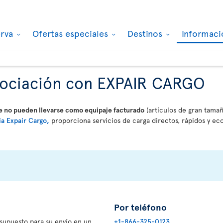
erva
Ofertas especiales
Destinos
Informaci
asociación con EXPAIR CARGO
ue no pueden llevarse como equipaje facturado
(artículos de gran tama
ia Expair Cargo,
proporciona servicios de carga directos, rápidos y e
Por teléfono
supuesto para su envío en un
+1-866-325-0123