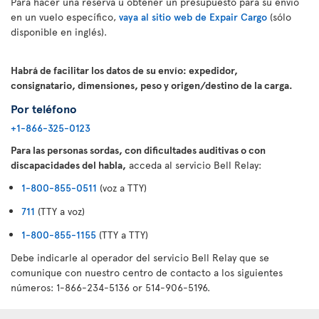
Para hacer una reserva u obtener un presupuesto para su envío
en un vuelo específico,
vaya al sitio web de Expair Cargo
(sólo
disponible en inglés).
Habrá de facilitar los datos de su envío: expedidor,
consignatario, dimensiones, peso y origen/destino de la carga.
Por teléfono
+1-866-325-0123
Para las personas sordas, con dificultades auditivas o con
discapacidades del habla,
acceda al servicio Bell Relay:
1-800-855-0511
(voz a TTY)
711
(TTY a voz)
1-800-855-1155
(TTY a TTY)
Debe indicarle al operador del servicio Bell Relay que se
comunique con nuestro centro de contacto a los siguientes
números: 1-866-234-5136 or 514-906-5196.