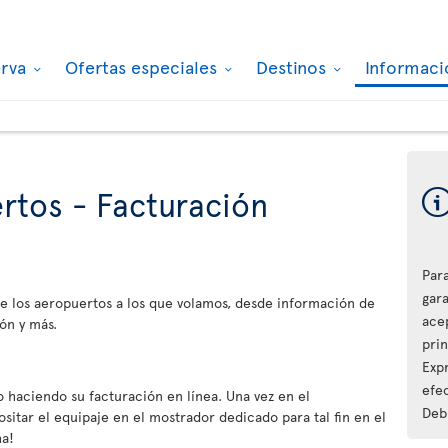
erva
Ofertas especiales
Destinos
Informaci
rtos - Facturación
Par
gara
e los aeropuertos a los que volamos, desde información de
ace
ón y más.
pri
Expr
efec
 haciendo su facturación en línea. Una vez en el
Debi
sitar el equipaje en el mostrador dedicado para tal fin en el
ha!