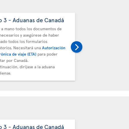
o 3 - Aduanas de Canadá
Paso 4: - Deposit
 a mano todos los documentos de
Debe depositar el equipa
 necesarios y asegúrese de haber
próximo vuelo. Diríjase 
nado todos los formularios
transbordo de Air Transa
atorios. Necesitará una
Autorización
conexión validará la tar
rónica de viaje (ETA)
para poder
la etiqueta de equipaje.
itar por Canadá.
tinuación, diríjase a la aduana
iense.
o 3 - Aduanas de Canadá
Paso 4: - Deposit