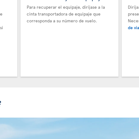
Para recuperar el equipaje, diríjase a la
Diríj
de
cinta transportadora de equipaje que
prese
corresponda a su número de vuelo.
Nece
si
de vi
?