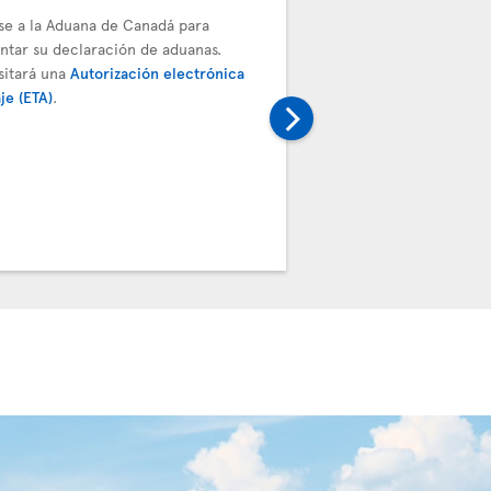
ase a la Aduana de Canadá para
Debe depositar el equipa
ntar su declaración de aduanas.
próximo vuelo. Diríjase 
sitará una
Autorización electrónica
transbordo de Air Transa
aje (ETA)
.
conexión validará la tar
la etiqueta de equipaje.