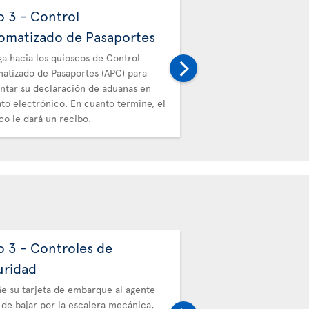
o 3 - Control
Paso 4 - Aduana
omatizado de Pasaportes
Después, proceda a la 
para entregar su recibo.
ga hacia los quioscos de Control
atizado de Pasaportes (APC) para
ntar su declaración de aduanas en
to electrónico. En cuanto termine, el
co le dará un recibo.
o 3 - Controles de
Paso 4 - Automa
uridad
Control
e su tarjeta de embarque al agente
Prosiga hacia los quiosc
 de bajar por la escalera mecánica,
Automatizado de Pasapor