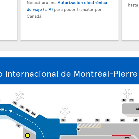
Necesitará una
Autorización electrónica
hasta
de viaje (ETA)
para poder transitar por
Canadá.
 Internacional de Montréal-Pierre 