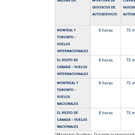
SALIDAS DE:
APERTURA DE
CIERRE
QUIOSCOS DE
QUIOS
AUTOSERVICIO
AUTOS
8 horas
75 m
MONTEAL Y
TORONTO -
VUELOS
INTERNACIONALES
8 horas
75 m
EL RESTO DE
CANADÁ - VUELOS
INTERNACIONALES
8 horas
75 m
MONTREAL Y
TORONTO -
VUELOS
NACIONALES
8 horas
75 m
EL RESTO DE
CANADÁ - VUELOS
NACIONALES
*
Montreal-Trudeau: Durante la temporada 