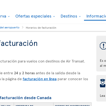
erva
Ofertas especiales
Destinos
Informaci
 del aeropuerto
Horarios de facturación
facturación
acturación para vuelos con destinos de Air Transat.
Es o
al 
le entre
24 y 2 horas
antes de la salida desde la
 la página de
facturación en línea
parar conocer los
þ
Lea
 facturación desde Canada