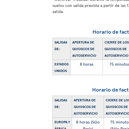
vuelos con salida prevista a partir de las
salida.
Horario de fac
SALIDAS
APERTURA DE
CIERRE DE LOS
DE:
QUIOSCOS DE
QUIOSCOS DE
AUTOSERVICIO
AUTOSERVICIO
8 horas
75 minuto
ESTADOS
UNIDOS
Horario de fac
SALIDAS
APERTURA DE
CIERRE DE LO
DE:
QUIOSCOS DE
QUIOSCOS DE
AUTOSERVICIO
AUTOSERVICI
8 horas (Sólo
75 minuto
EUROPA Y
París)
(Sólo París
ÁFRICA