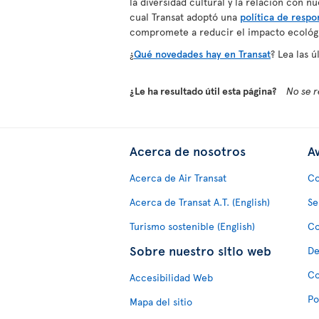
la diversidad cultural y la relación con nu
cual Transat adoptó una
política de respo
compromete a reducir el impacto ecológ
¿
Qué novedades hay en Transat
? Lea las 
¿Le ha resultado útil esta página?
No se r
Acerca de nosotros
Av
Acerca de Air Transat
Co
Acerca de Transat A.T. (English)
Se
Turismo sostenible (English)
Co
Sobre nuestro sitio web
De
Co
Accesibilidad Web
Po
Mapa del sitio