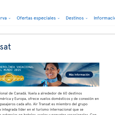
erva
Ofertas especiales
Destinos
Informaci
sat
acional de Canadá. Vuela a alrededor de 60 destinos
mérica y Europa, ofrece vuelos domésticos y de conexión en
 pasajeros cada año. Air Transat es miembro del grupo
a integrada líder en el turismo internacional que se
ce estancias en hoteles, vuelos y paquetes vacacionales. Con