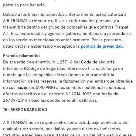
permiso para hacerlo.
Debido a los fines mencionados anteriormente, usted autoriza a
AIR TRANSAT a retener y utilizar su información personal y a
transmitirla dentro del grupo de compañías que controla Transat
A.T. Inc., autoridades y agencias gubernamentales o a proveedores
de los servicios mencionados anteriormente. Por la presente,
usted declara haber leído y aceptado la
política de privacidad
.
Francia solamente:
De acuerdo con el artículo L 237 -6 del Code de sécurité
intérieure (Código de Seguridad Interno de Francia), tenga en
cuenta que las compañías aéreas tienen que transmitir la
información de las reservas, la facturación y el embarque obtenida
de sus pasajeros (API/PNR) a los servicios públicos franceses, a
efectos descritos en el decreto N° 2014-1095 con fecha del
26/09/2014 y bajo las condiciones allí definidas.
15- RESPONSABILIDAD
AIR TRANSAT no se responsabiliza ante usted, bajo contrato o de
cualquier otro modo, por daños, ya sean directos, indirectos,
fortuitos, especiales o resultantes de su uso del Sitio web o que se