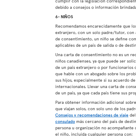
cumplir con la legislación correspondien
debido a consejos o información brindada
6- NIÑOS
Recomendamos encarecidamente que los ni
extranjero, con un solo padre/tutor, con 
de consentimiento, un niño se define co
aplicables de un país de salida o de desti
Una carta de consentimiento no es un requ
niños canadienses, ya que puede ser solici
de un país extranjero o por funcionarios
que hable con un abogado sobre los proble
sus hijos, especialmente si su acuerdo de
internacionales. Llevar una carta de cons
de un país, ya que cada país tiene sus pro
Para obtener información adicional sobre 
que viajan solos, con solo uno de los pa
Consejos y recomendaciones de viaje
del
consulado
más cercano del país de desti
persona u organización no acompañante c
el niño, incluida cualquier persona con: