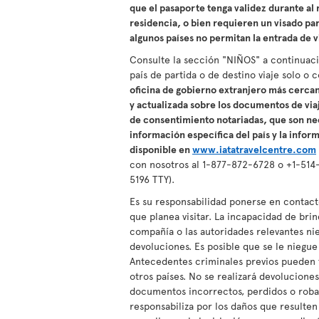
que el pasaporte tenga validez durante al 
residencia, o bien requieren un visado par
algunos países no permitan la entrada de v
Consulte la sección "NIÑOS" a continuac
país de partida o de destino viaje solo o 
oficina de gobierno extranjero más cercana
y actualizada sobre los documentos de via
de consentimiento notariadas, que son nec
información específica del país y la infor
disponible en
www.iatatravelcentre.com
con nosotros al 1-877-872-6728 o +1-514-
5196 TTY).
Es su responsabilidad ponerse en contact
que planea visitar. La incapacidad de br
compañía o las autoridades relevantes nie
devoluciones. Es posible que se le niegue
Antecedentes criminales previos pueden 
otros países. No se realizará devoluciones
documentos incorrectos, perdidos o roba
responsabiliza por los daños que resulte