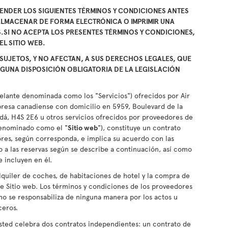
ENDER LOS SIGUIENTES TÉRMINOS Y CONDICIONES ANTES
 ALMACENAR DE FORMA ELECTRÓNICA O IMPRIMIR UNA
.SI NO ACEPTA LOS PRESENTES TÉRMINOS Y CONDICIONES,
L SITIO WEB.
SUJETOS, Y NO AFECTAN, A SUS DERECHOS LEGALES, QUE
GUNA DISPOSICIÓN OBLIGATORIA DE LA LEGISLACIÓN
delante denominada como los "Servicios") ofrecidos por Air
presa canadiense con domicilio en 5959, Boulevard de la
á, H4S 2E6 u otros servicios ofrecidos por proveedores de
denominado como el "
Sitio web
"), constituye un contrato
res, según corresponda, e implica su acuerdo con las
a las reservas según se describe a continuación, así como
e incluyen en él.
lquiler de coches, de habitaciones de hotel y la compra de
 Sitio web. Los términos y condiciones de los proveedores
 no se responsabiliza de ninguna manera por los actos u
ceros.
usted celebra dos contratos independientes: un contrato de