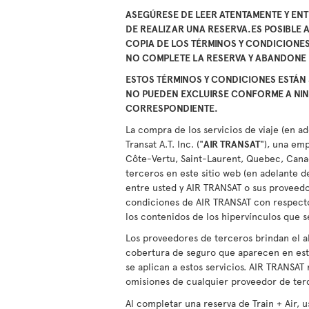
ASEGÚRESE DE LEER ATENTAMENTE Y ENT
DE REALIZAR UNA RESERVA.ES POSIBLE
COPIA DE LOS TÉRMINOS Y CONDICIONES
NO COMPLETE LA RESERVA Y ABANDONE E
ESTOS TÉRMINOS Y CONDICIONES ESTÁN 
NO PUEDEN EXCLUIRSE CONFORME A NIN
CORRESPONDIENTE.
La compra de los servicios de viaje (en a
Transat A.T. Inc. ("
AIR TRANSAT
"), una em
Côte-Vertu, Saint-Laurent, Quebec, Canad
terceros en este sitio web (en adelante 
entre usted y AIR TRANSAT o sus proveedo
condiciones de AIR TRANSAT con respecto 
los contenidos de los hipervínculos que s
Los proveedores de terceros brindan el a
cobertura de seguro que aparecen en este
se aplican a estos servicios. AIR TRANSAT
omisiones de cualquier proveedor de ter
Al completar una reserva de Train + Air, 