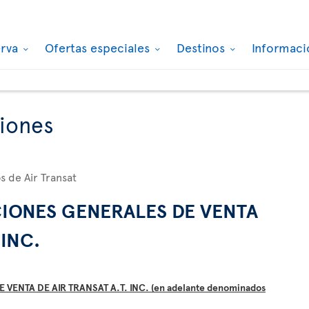
erva
Ofertas especiales
Destinos
Informaci
iones
s de Air Transat
IONES GENERALES DE VENTA
 INC.
VENTA DE AIR TRANSAT A.T. INC.
(en adelante denominados