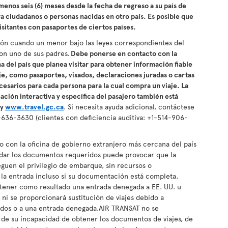
menos seis (6) meses desde la fecha de regreso a su país de
a ciudadanos o personas nacidas en otro país. Es posible que
isitantes con pasaportes de ciertos países.
ión cuando un menor bajo las leyes correspondientes del
con uno de sus padres.
Debe ponerse en contacto con la
 del país que planea visitar para obtener información fiable
je, como pasaportes, visados, declaraciones juradas o cartas
esarios para cada persona para la cual compra un viaje. La
mación interactiva y específica del pasajero también está
y
www.travel.gc.ca
. Si necesita ayuda adicional, contáctese
636-3630 (clientes con deficiencia auditiva: +1-514-906-
o con la oficina de gobierno extranjero más cercana del país
indar los documentos requeridos puede provocar que la
guen el privilegio de embarque, sin recursos o
 la entrada incluso si su documentación está completa.
tener como resultado una entrada denegada a EE. UU. u
 ni se proporcionará sustitución de viajes debido a
dos o a una entrada denegada.AIR TRANSAT no se
n de su incapacidad de obtener los documentos de viajes, de