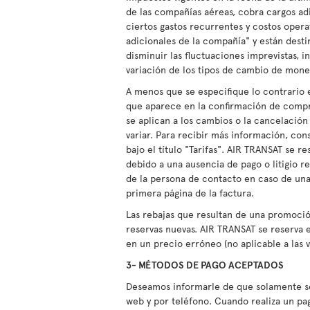
de las compañías aéreas, cobra cargos adi
ciertos gastos recurrentes y costos opera
adicionales de la compañía" y están destin
disminuir las fluctuaciones imprevistas, in
variación de los tipos de cambio de mone
A menos que se especifique lo contrario e
que aparece en la confirmación de compr
se aplican a los cambios o la cancelació
variar. Para recibir más información, con
bajo el título "Tarifas". AIR TRANSAT se r
debido a una ausencia de pago o litigio 
de la persona de contacto en caso de un
primera página de la factura.
Las rebajas que resultan de una promoció
reservas nuevas. AIR TRANSAT se reserva 
en un precio erróneo (no aplicable a las 
3- MÉTODOS DE PAGO ACEPTADOS
Deseamos informarle de que solamente se 
web y por teléfono. Cuando realiza un pag