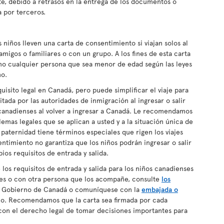
te, debido a retrasos en la entrega de los documentos o
 por terceros.
ños lleven una carta de consentimiento si viajan solos al
amigos o familiares o con un grupo. A los fines de esta carta
mo cualquier persona que sea menor de edad según las leyes
no.
isito legal en Canadá, pero puede simplificar el viaje para
tada por las autoridades de inmigración al ingresar o salir
 canadienses al volver a ingresar a Canadá. Le recomendamos
mas legales que se aplican a usted y a la situación única de
 paternidad tiene términos especiales que rigen los viajes
entimiento no garantiza que los niños podrán ingresar o salir
pios requisitos de entrada y salida.
los requisitos de entrada y salida para los niños canadienses
dres o con otra persona que los acompañe, consulte
los
 Gobierno de Canadá o comuníquese con la
embajada o
no. Recomendamos que la carta sea firmada por cada
on el derecho legal de tomar decisiones importantes para