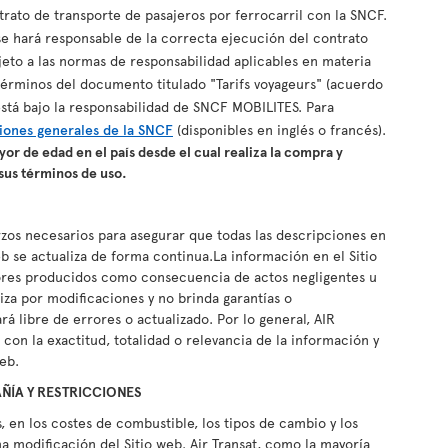
trato de transporte de pasajeros por ferrocarril con la SNCF.
se hará responsable de la correcta ejecución del contrato
ujeto a las normas de responsabilidad aplicables en materia
 términos del documento titulado "Tarifs voyageurs" (acuerdo
está bajo la responsabilidad de SNCF MOBILITES. Para
iones generales de la SNCF
(disponibles en inglés o francés).
or de edad en el país desde el cual realiza la compra y
sus términos de uso.
rzos necesarios para asegurar que todas las descripciones en
web se actualiza de forma continua.La información en el Sitio
rores producidos como consecuencia de actos negligentes u
iza por modificaciones y no brinda garantías o
á libre de errores o actualizado. Por lo general, AIR
con la exactitud, totalidad o relevancia de la información y
web.
ÑÍA Y RESTRICCIONES
, en los costes de combustible, los tipos de cambio y los
ma modificación del Sitio web. Air Transat, como la mayoría