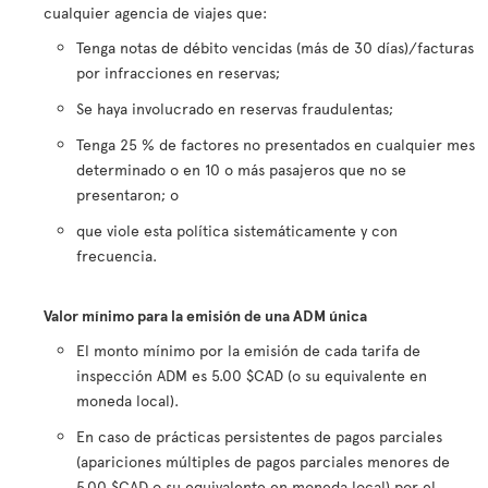
cualquier agencia de viajes que:
Tenga notas de débito vencidas (más de 30 días)/facturas
por infracciones en reservas;
Se haya involucrado en reservas fraudulentas;
Tenga 25 % de factores no presentados en cualquier mes
determinado o en 10 o más pasajeros que no se
presentaron; o
que viole esta política sistemáticamente y con
frecuencia.
Valor mínimo para la emisión de una ADM única
El monto mínimo por la emisión de cada tarifa de
inspección ADM es 5.00 $CAD (o su equivalente en
moneda local).
En caso de prácticas persistentes de pagos parciales
(apariciones múltiples de pagos parciales menores de
5.00 $CAD o su equivalente en moneda local) por el