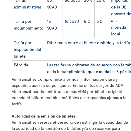
Tarifas
50
50
$
USD
20 €
20 £
Importes
administrativas
$CAD
de la UE
convertid
a la
Tarifa por
15
15 $USD
5 €
5 £
moneda
incumplimiento
$CAD
local
Tarifa por
Diferencia entre el billete emitido y la tarifa
inspección del
billete
Pérdida
Las tarifas se cobrarán de acuerdo con la tab
cada incumplimiento que exceda las 6 pérdid
Air Transat se compromete a brindar información clara y
específica acerca de por qué se hicieron los cargos de ADM.
Air Transat puede emitir una o más ADM por billete original
cuando el billete combina múltiples discrepancias ajenas a la
tarifa.
Autoridad de la emisión de billetes:
Air Transat se reserva el derecho de restringir la capacidad de
la autoridad de la emisión de billetes y/o de reservas para