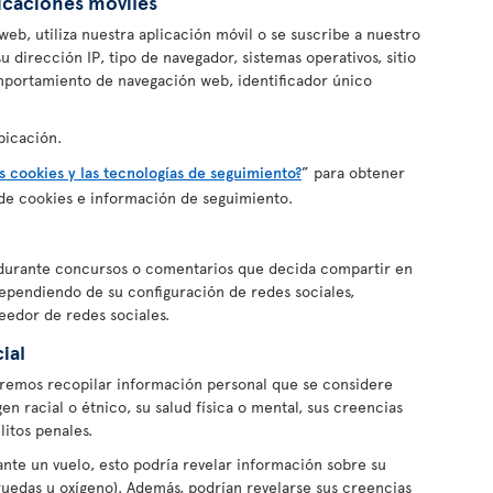
licaciones móviles
eb, utiliza nuestra aplicación móvil o se suscribe a nuestro
 dirección IP, tipo de navegador, sistemas operativos, sitio
mportamiento de navegación web, identificador único
bicación.
s cookies y las tecnologías de seguimiento?
” para obtener
de cookies e información de seguimiento.
durante concursos o comentarios que decida compartir en
Dependiendo de su configuración de redes sociales,
eedor de redes sociales.
ial
remos recopilar información personal que se considere
gen racial o étnico, su salud física o mental, sus creencias
litos penales.
rante un vuelo, esto podría revelar información sobre su
e ruedas u oxígeno). Además, podrían revelarse sus creencias