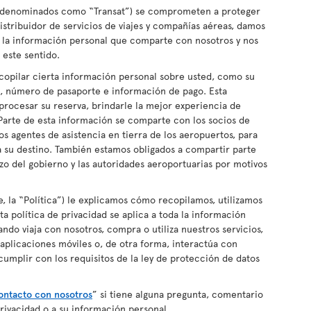
ante denominados como “Transat”) se comprometen a proteger
istribuidor de servicios de viajes y compañías aéreas, damos
e la información personal que comparte con nosotros y nos
este sentido.
copilar cierta información personal sobre usted, como su
, número de pasaporte e información de pago. Esta
 procesar su reserva, brindarle la mejor experiencia de
 Parte de esta información se comparte con los socios de
os agentes de asistencia en tierra de los aeropuertos, para
 a su destino. También estamos obligados a compartir parte
zo del gobierno y las autoridades aeroportuarias por motivos
e, la “Política”) le explicamos cómo recopilamos, utilizamos
a política de privacidad se aplica a toda la información
do viaja con nosotros, compra o utiliza nuestros servicios,
as aplicaciones móviles o, de otra forma, interactúa con
 cumplir con los requisitos de la ley de protección de datos
ntacto con nosotros
” si tiene alguna pregunta, comentario
privacidad o a su información personal.