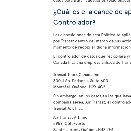
datos para tratar cuestiones relacionadas 
¿Cuál es el alcance de ap
Controlador?
Las disposiciones de esta Política se apl
por Transat dentro del marco de sus acti
momento de recopilar dicha información 
El controlador de datos que recopilará y
Canada Inc, una empresa afiliada de Transa
Transat Tours Canada inc.
300, Léo-Pariseau, Suite 600
Montréal, Québec, H2X 4C2
Sin embargo, en los casos en los que hay
compañía aérea, Air Transat, el controlado
Transat A.T. Inc.:
Air Transat A.T. inc.
5959, Côte-vertu
Saint-Laurent, Québec, H4S 2E6