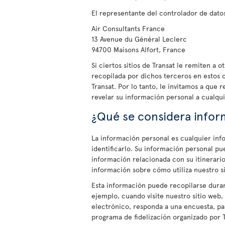
El representante del controlador de dato
Air Consultants France
13 Avenue du Général Leclerc
94700 Maisons Alfort, France
Si ciertos sitios de Transat le remiten a 
recopilada por dichos terceros en estos ot
Transat. Por lo tanto, le invitamos a que r
revelar su información personal a cualqui
¿Qué se considera infor
La información personal es cualquier info
identificarlo. Su información personal pu
información relacionada con su itinerario
información sobre cómo utiliza nuestro s
Esta información puede recopilarse duran
ejemplo, cuando visite nuestro sitio web,
electrónico, responda a una encuesta, pa
programa de fidelización organizado por 