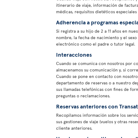
itinerario de viaje, información de factu
médicas, requisitos dietéticos especiales 
Adherencia a programas especia
Si registra a su hijo de 2 a 11 años en n
nombre, la fecha de nacimiento y el sexo
electrónico como el padre o tutor legal.
Interacciones
Cuando se comunica con nosotros por corr
almacenamos su comunicación y, si corres
Cuando se pone en contacto con nosotros 
departamento de reservas o a nuestro de
sus llamadas telefónicas con fines de for
preguntas o reclamaciones.
Reservas anteriores con Transat
Recopilamos información sobre los servi
sus gestiones de viaje (vuelos y otras res
cliente anteriores.