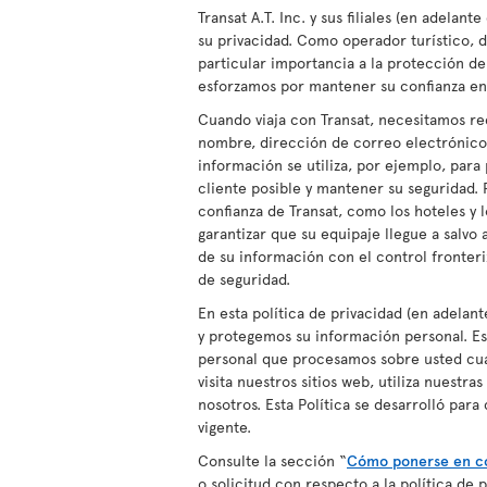
Transat A.T. Inc. y sus filiales (en adel
su privacidad. Como operador turístico, d
particular importancia a la protección d
esforzamos por mantener su confianza en 
Cuando viaja con Transat, necesitamos re
nombre, dirección de correo electrónico
información se utiliza, por ejemplo, para
cliente posible y mantener su seguridad.
confianza de Transat, como los hoteles y l
garantizar que su equipaje llegue a salvo
de su información con el control fronteri
de seguridad.
En esta política de privacidad (en adelant
y protegemos su información personal. Est
personal que procesamos sobre usted cuan
visita nuestros sitios web, utiliza nuestr
nosotros. Esta Política se desarrolló para
vigente.
Consulte la sección “
Cómo ponerse en co
o solicitud con respecto a la política de 