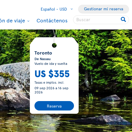
Gestionar mi reserva
Español -
USD
ón de viaje
Contáctenos
Toronto
De Nassau
Vuelo de ida y vuelta
US $355
Tasas e imptos. incl.
09 sep 2026
a
16 sep
2026
Reserva