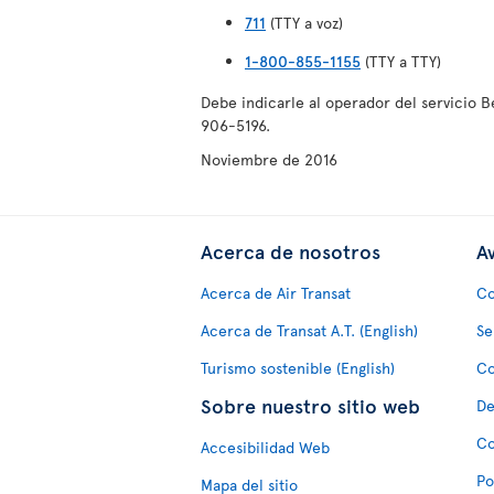
711
(TTY a voz)
1-800-855-1155
(TTY a TTY)
Debe indicarle al operador del servicio 
906-5196.
Noviembre de 2016
Acerca de nosotros
Av
Acerca de Air Transat
Co
Acerca de Transat A.T. (English)
Se
Turismo sostenible (English)
Co
Sobre nuestro sitio web
De
Co
Accesibilidad Web
Po
Mapa del sitio