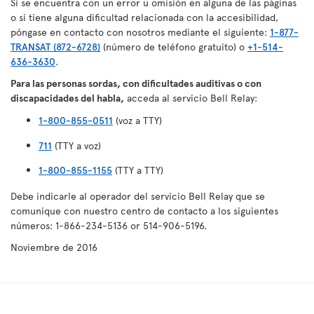
Si se encuentra con un error u omisión en alguna de las páginas
o si tiene alguna dificultad relacionada con la accesibilidad,
póngase en contacto con nosotros mediante el siguiente:
1-877-
TRANSAT (872-6728)
(número de teléfono gratuito) o
+1-514-
636-3630
.
Para las personas sordas, con dificultades auditivas o con
discapacidades del habla,
acceda al servicio Bell Relay:
1-800-855-0511
(voz a TTY)
711
(TTY a voz)
1-800-855-1155
(TTY a TTY)
Debe indicarle al operador del servicio Bell Relay que se
comunique con nuestro centro de contacto a los siguientes
números: 1-866-234-5136 or 514-906-5196.
Noviembre de 2016