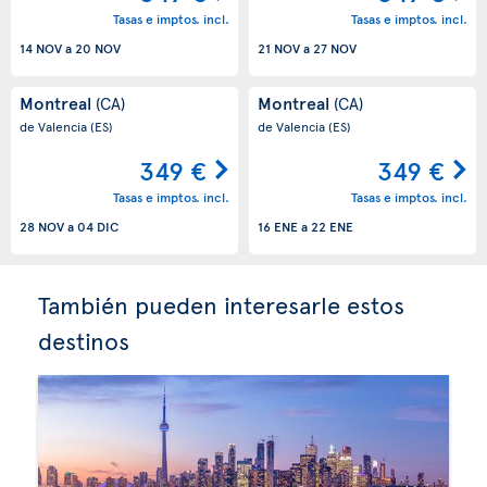
Tasas e imptos. incl.
Tasas e imptos. incl.
14 NOV
a
20 NOV
21 NOV
a
27 NOV
Montreal
Montreal
(CA)
(CA)
de Valencia
(ES)
de Valencia
(ES)
349 €
349 €
Tasas e imptos. incl.
Tasas e imptos. incl.
28 NOV
a
04 DIC
16 ENE
a
22 ENE
También pueden interesarle estos
destinos