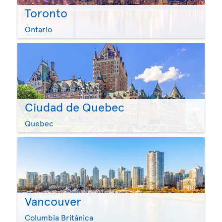
Toronto
Ontario
Ciudad de Quebec
Quebec
Vancouver
Columbia Británica