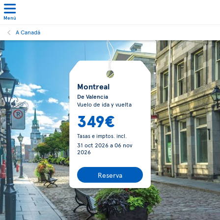
Menú
A Canadá
Montreal
De Valencia
Vuelo de ida y vuelta
349€
Tasas e imptos. incl.
31 oct 2026
a
06 nov
2026
Reserva