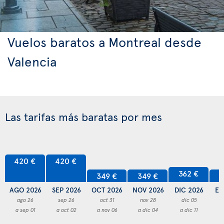
Vuelos baratos a Montreal desde
Valencia
Las tarifas más baratas por mes
420 €
420 €
362 €
349 €
349 €
3
AGO 2026
SEP 2026
OCT 2026
NOV 2026
DIC 2026
EN
ago 26
sep 26
oct 31
nov 28
dic 05
a sep 01
a oct 02
a nov 06
a dic 04
a dic 11
a