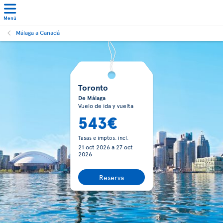
Menú
Málaga a Canadá
Toronto
De Málaga
Vuelo de ida y vuelta
543€
Tasas e imptos. incl.
21 oct 2026
a
27 oct
2026
Reserva