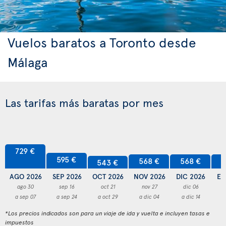
Vuelos baratos a Toronto desde
Málaga
Las tarifas más baratas por mes
729 €
595 €
568 €
568 €
5
543 €
AGO 2026
SEP 2026
OCT 2026
NOV 2026
DIC 2026
EN
ago 30
sep 16
oct 21
nov 27
dic 06
a sep 07
a sep 24
a oct 29
a dic 04
a dic 14
a
*Los precios indicados son para un viaje de ida y vuelta e incluyen tasas e
impuestos