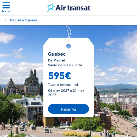
Menú
Madrid a Canadá
Quebec
De Madrid
Vuelo de ida y vuelta
595€
Tasas e imptos. incl.
06 may 2027
a
21 may
2027
Reserva