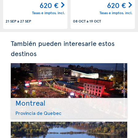
620 €
620 €
Tasas e imptos. incl.
Tasas e imptos. incl.
21 SEP
a
27 SEP
08 OCT
a
19 OCT
También pueden interesarle estos
destinos
Montreal
Provincia de Quebec