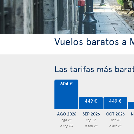
Vuelos baratos a 
Las tarifas más bara
604 €
449 €
449 €
AGO 2026
SEP 2026
OCT 2026
N
ago 28
sep 22
oct 20
a sep 03
a sep 28
a oct 28