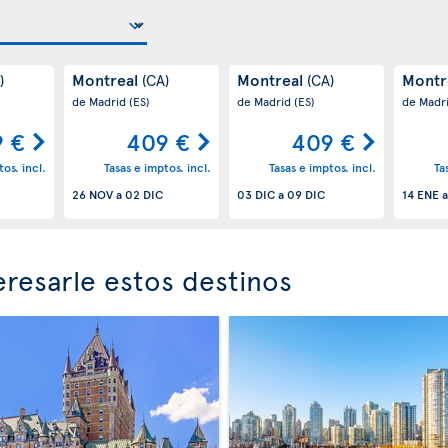
Montreal
Montreal
Montr
)
(CA)
(CA)
de Madrid
(ES)
de Madrid
(ES)
de Madr
 €
409 €
409 €
os. incl.
Tasas e imptos. incl.
Tasas e imptos. incl.
Ta
26 NOV
a
02 DIC
03 DIC
a
09 DIC
14 ENE
resarle estos destinos