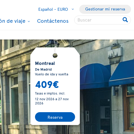
Gestionar mi reserva
Español -
EURO
ón de viaje
Contáctenos
Montreal
De Madrid
Vuelo de ida y vuelta
409€
Tasas e imptos. incl.
12 nov 2026
a
27 nov
2026
Reserva