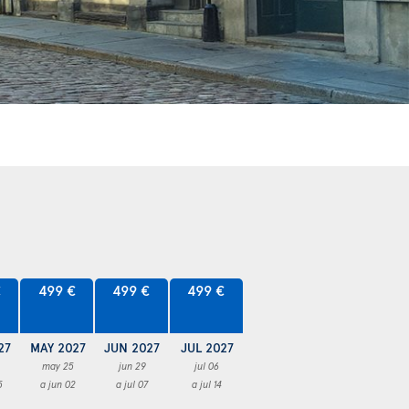
€
499 €
499 €
499 €
27
MAY 2027
JUN 2027
JUL 2027
may 25
jun 29
jul 06
5
a jun 02
a jul 07
a jul 14