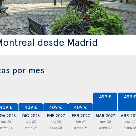
Montreal desde Madrid
tas por mes
499 €
499 
409 €
409 €
409 €
409 €
OV 2026
DIC 2026
ENE 2027
FEB 2027
MAR 2027
ABR 20
nov 26
dic 03
ene 30
feb 25
mar 30
abr 29
a dic 04
a dic 09
a feb 05
a mar 05
a abr 07
a may 0