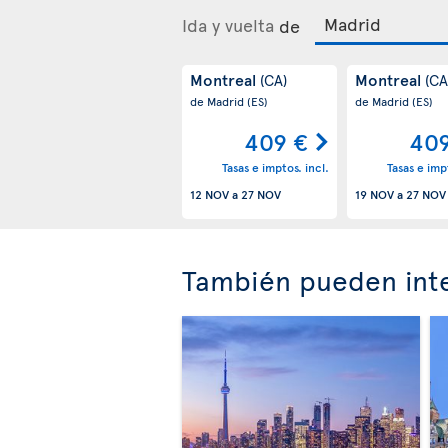
Ida y vuelta
de
Montreal
Montreal
(CA)
(CA
de Madrid
(ES)
de Madrid
(ES)
409 €
409
Tasas e imptos. incl.
Tasas e impt
12 NOV
a
27 NOV
19 NOV
a
27 NOV
También pueden inte