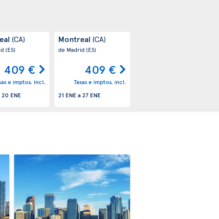
eal
Montreal
(CA)
(CA)
id
(ES)
de Madrid
(ES)
409 €
409 €
sas e imptos. incl.
Tasas e imptos. incl.
a
20 ENE
21 ENE
a
27 ENE