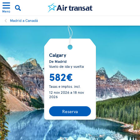
Menú
Madrid a Canadá
Calgary
De Madrid
Vuelo de ida y vuelta
582€
Tasas e imptos. incl.
12 nov 2026
a
18 nov
2026
Reserva