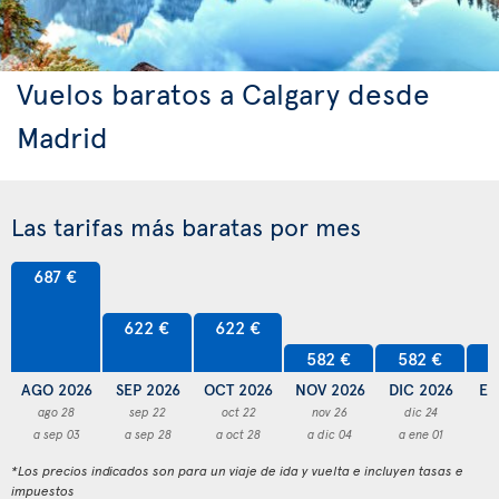
Vuelos baratos a Calgary desde
Madrid
Las tarifas más baratas por mes
687 €
622 €
622 €
582 €
582 €
5
AGO 2026
SEP 2026
OCT 2026
NOV 2026
DIC 2026
EN
ago 28
sep 22
oct 22
nov 26
dic 24
a sep 03
a sep 28
a oct 28
a dic 04
a ene 01
a
*Los precios indicados son para un viaje de ida y vuelta e incluyen tasas e
impuestos