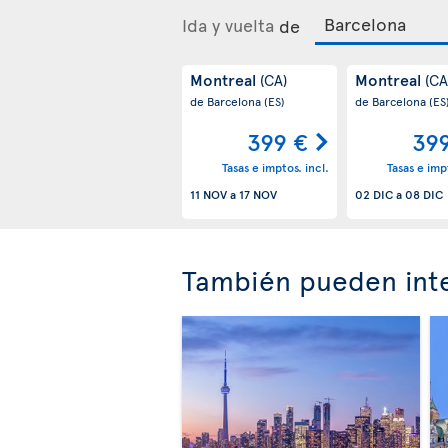
Ida y vuelta
de
Montreal
Montreal
(CA)
(CA
de Barcelona
(ES)
de Barcelona
(ES
399 €
39
Tasas e imptos. incl.
Tasas e impt
11 NOV
a
17 NOV
02 DIC
a
08 DIC
También pueden inte