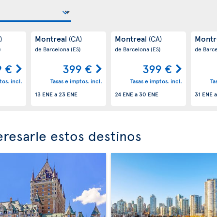
Montreal
Montreal
Montr
)
(CA)
(CA)
)
de Barcelona
(ES)
de Barcelona
(ES)
de Barc
9 €
399 €
399 €
os. incl.
Tasas e imptos. incl.
Tasas e imptos. incl.
Ta
13 ENE
a
23 ENE
24 ENE
a
30 ENE
31 ENE
resarle estos destinos