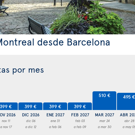
Montreal desde Barcelona
tas por mes
510 €
495 
399 €
399 €
399 €
399 €
OV 2026
DIC 2026
ENE 2027
FEB 2027
MAR 2027
ABR 20
nov 11
dic 06
ene 31
feb 03
mar 24
abr 28
a nov 17
a dic 12
a feb 06
a feb 09
a mar 30
a may 0