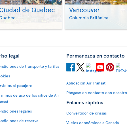
Ciudad de Quebec
Vancouver
>
>
Quebec
Columbia Británica
iso legal
Permanezca en contacto
ndiciones de transporte y tarifas
okies
Aplicación Air Transat
rvicios al pasajero
Póngase en contacto con nosotro
rminos de uso de los sitios de Air
Enlaces rápidos
ansat
ndiciones legales
Convertidor de divisas
ndiciones de reserva
Vuelos económicos a Canadá