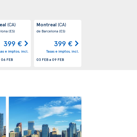
eal
Montreal
(CA)
(CA)
elona
(ES)
de Barcelona
(ES)
399 €
399 €
sas e imptos. incl.
Tasas e imptos. incl.
a
06 FEB
03 FEB
a
09 FEB