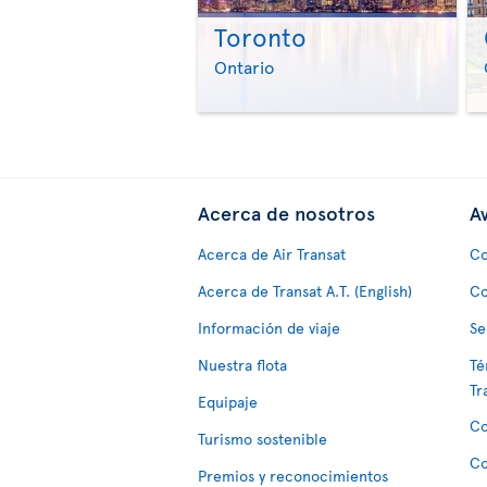
Toronto
Ontario
Acerca de nosotros
Av
Acerca de Air Transat
Co
Acerca de Transat A.T. (English)
Co
Información de viaje
Se
Nuestra flota
Té
Tr
Equipaje
Co
Turismo sostenible
Co
Premios y reconocimientos