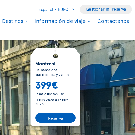
Gestionar mi reserva
Español -
EURO
Destinos
Información de viaje
Contáctenos
Montreal
De Barcelona
Vuelo de ida y vuelta
399€
Tasas e imptos. incl.
11 nov 2026
a
17 nov
2026
Reserva