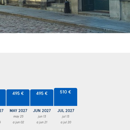
510 €
€
495 €
495 €
27
MAY 2027
JUN 2027
JUL 2027
may 25
jun 13
jul 13
5
a jun 02
a jun 21
a jul 20