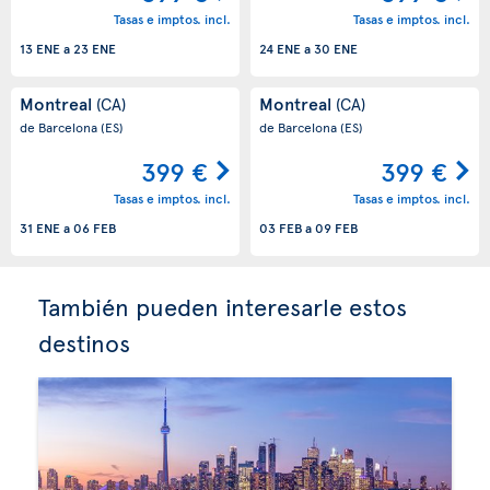
Tasas e imptos. incl.
Tasas e imptos. incl.
13 ENE
a
23 ENE
24 ENE
a
30 ENE
Montreal
Montreal
(CA)
(CA)
de Barcelona
(ES)
de Barcelona
(ES)
399 €
399 €
Tasas e imptos. incl.
Tasas e imptos. incl.
31 ENE
a
06 FEB
03 FEB
a
09 FEB
También pueden interesarle estos
destinos