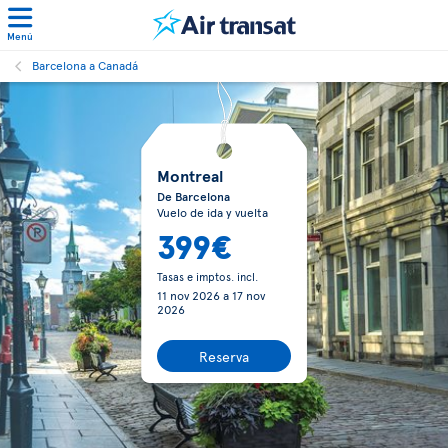
Menú
Barcelona a Canadá
Montreal
De Barcelona
Vuelo de ida y vuelta
399€
Tasas e imptos. incl.
11 nov 2026
a
17 nov
2026
Reserva