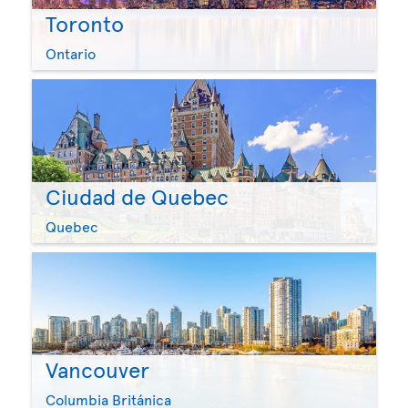
Toronto
Ontario
Ciudad de Quebec
Quebec
Vancouver
Columbia Británica