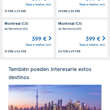
Tasas e imptos. incl.
Tasas e imptos. incl.
13 ENE
a
23 ENE
24 ENE
a
30 ENE
Montreal
Montreal
(CA)
(CA)
de Barcelona
(ES)
de Barcelona
(ES)
399 €
399 €
Tasas e imptos. incl.
Tasas e imptos. incl.
31 ENE
a
06 FEB
03 FEB
a
09 FEB
También pueden interesarle estos
destinos