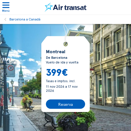
Menú
Barcelona a Canadá
Montreal
De Barcelona
Vuelo de ida y vuelta
399€
Tasas e imptos. incl.
11 nov 2026
a
17 nov
2026
Reserva