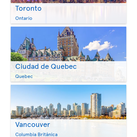
Toronto
Ontario
Ciudad de Quebec
Quebec
Vancouver
Columbia Británica